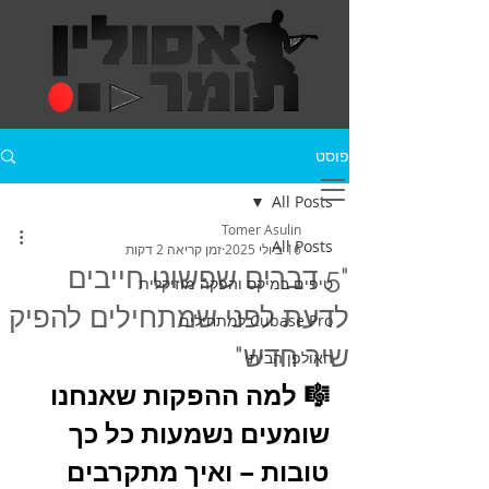
פוסט
All Posts
Tomer Asulin
All Posts
16 ביולי 2025
זמן קריאה 2 דקות
"5 דברים שפשוט חייבים
טיפים במיקס והפקה מוזיקלית
לדעת לפני שמתחילים להפיק
Cubase Pro למתחילים
שיר חדש"
האולפן הביתי
🎼 למה ההפקות שאנחנו 
שומעים נשמעות כל כך 
טובות – ואיך מתקרבים 