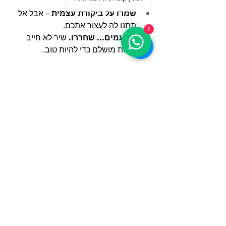
דורש עזרה חיצונית.
שמרו על ביקורת עצמית
 – אבל אל 
תתנו לה לעצור אתכם.
1
ולפעמים... שחררו.
 שיר לא חייב 
להיות מושלם כדי להיות טוב.
לסיכום:
הפקה מוזיקלית איכותית לא דורשת אולפן 
ענק, אבל היא כן דורשת 
גישה מקצועית
.
 אם תלמדו להקשיב, לתכנן, ולשמור על 
ראש פתוח – אתם כבר בדרך.