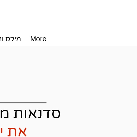
More
מיקס ו
סדנאות מ
את י