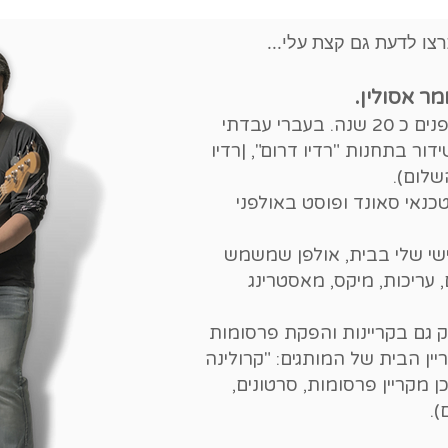
צו לדעת גם קצת עלי...
מר אסולין.
אני פעיל בתעשיית המוזיקה והאולפנים כ 20 שנה. בעברי עבדתי
דור בתחנות "רדיו דרום", |רדיו
כנאי סאונד ופוסט באולפני
ישי שלי בבית, אולפן שמשמש
 עריכות, מיקס, מאסטרינג
 גם בקריינות והפקת פרסומות
יין הבית של המותגים: "קרולינה
ן מקריין פרסומות, סרטונים,
).