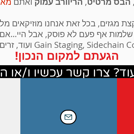
הבס מרטיט
הריוורב עמוק
,
ואתם
מאו
 קצת מגזים, בכל זאת אנחנו מוזיקאים מל
למות אף פעם לא פוסק, אבל היי...אם 
Gain Staging, ועוד, זרים או לא ברורים לכם,
הגעתם למקום הנכון!
וד? צרו קשר עכשיו ו/או ה