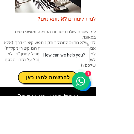
למי הלימודים
לא
מתאימים?
למי שטרם שולט ביסודות ההפקה ומושגי בסיס
בסאונד.
למי שלא מחויב לתהליך ורק מחפש קיצורי דרך. (אלא
אם קיצורי הדרך שאתם מחפשים הם קיצורי מקלדת)
למי שרוצה ללמוד "עוד קורס" בשביל לסמן "וי" ולא
How can we help you?
לעשות איתו כלום בהמשך. (לא חבל על הזמן והכסף
שלכם?)
1
להרשמה לחצו כאן
אבל רגע, מי אתה?
טוב, אם הגעתם עד לפה אז בטח תרצו לדעת גם
קצת עלי...
אז קודם כל נעים מאוד! שמי תומר אסולין.