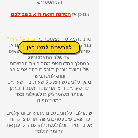
והמאסטרינג
אם כן אז
הסדנה הזאת היא בשבילכם
!
סדנת המיקס והמאסטרינג "
זבוב על הקיר"
בנויה משלושה מפגשים מרתקים בהם אני
להרשמה לחצו כאן
פותח פרויקט מוזיקלי וממקס אותו מאפס
ועד שלב המאסטרינג
במהלך הסדנה אני מסביר את הבחירות
שלי וחושף טכניקות וכלים בהם אני אוהב
ונוהג להשתמש.
משך כל מפגש הוא כ 3 שעות בהן שעתיים
עד שעתיים וחצי אני עובד ומסביר ובזמן
שנותר משאיר מקום לשאלות מצד
המשתתפים
שימו לב - כל המפגשים מתועדים ומוקלטים
כך שאם פיספסתם משהו או תרצו לחזור
אליו, תמיד תוכלו לגשת להקלטה ולרענן את
החומר הנלמד