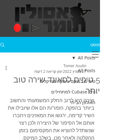
פוסט
All Posts
Tomer Asulin
All Posts
27 במרץ 2022
זמן קריאה 2 דקות
5 טיפים לסאונד שירה טוב
טיפים במיקס והפקה מוזיקלית
יותר
Cubase Pro למתחילים
שירה היא לרוב החלק המשמעותי והחשוב 
האולפן הביתי
ביותר בהפקה, הזמר/ת הם אלו שיובילו את 
השיר קדימה, ירגשו את המאזינים ויחברו 
אותם אל הסיפור של היצירה ולכן רצוי 
שנשתדל להוציא את המקסימום בזמן 
ההקלטה ולאחר מכן, בשלב המיקס.