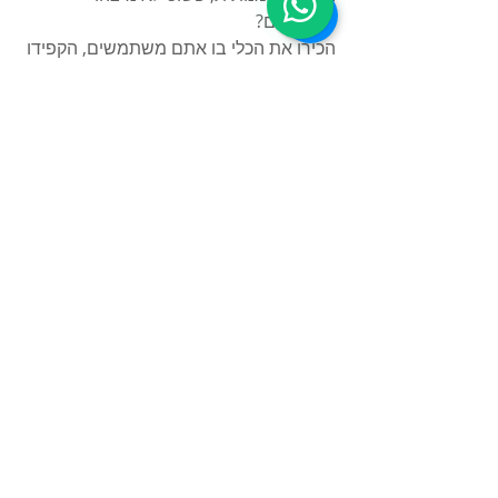
מה עושים?
הכירו את הכלי בו אתם משתמשים, הקפידו 
על שימוש נכון וטבעי כדי להימנע מתוצאות 
לוואי (artifact) בסאונד.
זהו, עד כאן לפוסט הזה
תודה שקראתם ומקווה שתרמתי לכם מעט 
ידע
אם יש לכם שאלות אתם מוזמנים לכתוב לי 
כאן בתגובות, או אפילו ליצור קשר בטופס 
יצירת הקשר של האתר דרך המייל, 
הווטסאפ או בטלפון.
נשתמע בפוסט הבא
תומר אסולין