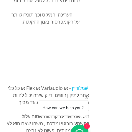
טווח דינמי בו נוכל לטפל אח"כ בזמן 
      העריכה והמיקס וכך תוכלו לוותר 
על הקומפרסור בזמן ההקלטה.
#מלודיין
 - או Variaudio או Flex או כל כלי 
אחר לתיקון זיופים ודיוק שירה יכול להיות 
מדהים בשימוש הנכון או רע עד מביך 
How can we help you?
בשימוש מוגזם
זמר שמיושר עד קו מוות שטוח עלול 
להשמע רובוטי ומתכתי, משהו שאם הוא לא 
1
בחירה אומנותית, פשוט לא נרצה.