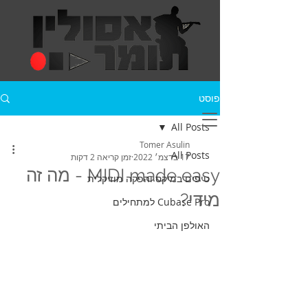
פוסט
All Posts
Tomer Asulin
All Posts
17 בדצמ׳ 2022
זמן קריאה 2 דקות
MIDI made easy - מה זה
טיפים במיקס והפקה מוזיקלית
מידי?
Cubase Pro למתחילים
האולפן הביתי