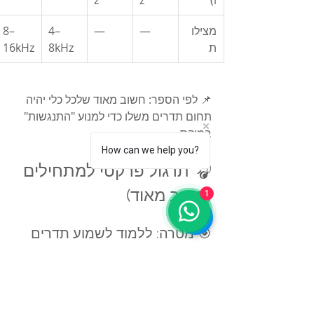
מצילו
—
—
4–
8–
ת
8kHz
16kHz
📌 לפי הספר: חשוב מאוד שלכל כלי יהיה 
תחום תדרים משלו כדי למנוע "התנגשות" 
במיקס
How can we help you?
🎧 תרגול פרקטי למתחילים 
(חשוב מאוד)
1
🎯 מטרה: ללמוד לשמוע תדרים 
ולהשתמש ב-EQ בצורה נכונה
שלב 1: בחר ערוץ אחד
לדוגמה: שירה או קיק