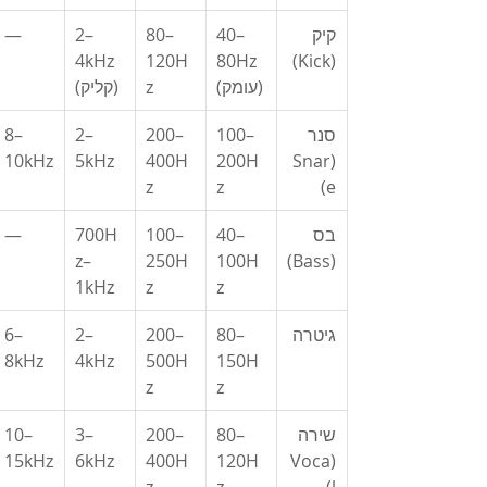
קיק 
40–
80–
2–
—
4kHz 
120H
80Hz 
(Kick)
(עומק)
z
(קליק)
סנר 
100–
200–
2–
8–
10kHz
5kHz
400H
200H
(Snar
z
z
e)
בס 
40–
100–
700H
—
z–
250H
100H
(Bass)
1kHz
z
z
גיטרה
80–
200–
2–
6–
8kHz
4kHz
500H
150H
z
z
שירה 
80–
200–
3–
10–
15kHz
6kHz
400H
120H
(Voca
z
z
l)