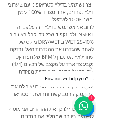
יוצר נשתמש בדיליי סטריאופוני עם 2 ערוצי 
דיליי נפרדים, אחד מצודד 100% לימין 
והשני 100% לשמאל
לרוב אני אשתמש בדיליי הזה על גבי ה 
INSERT ולכן נקפיד שכל צד יקבל באיזור ה 
25-40% WET ב DRY/WET מיקס שלו
לאחר שהגדרנו את ההגדרות האלו ובדקנו 
שהדילאיי מסונכרן ל BPM של הפרויקט, 
נקבע צד אחד על מקצב של רבעים (1/4) 
וצד שני על מקצב של שמינית מנוקדת 
(1/8D)
How can we help you?
השילוב בין המקצבים השונים יצור לנו את 
הריתמיקה המבוקשת ותחושת הסטריאו 
1
הגדול.
טיפ קטן, כדי לרכך את ההחזרים אני מוסיף 
לפעמים ריוורב שמחליק את החזרות 
הדיגיטליות של הדיליי  